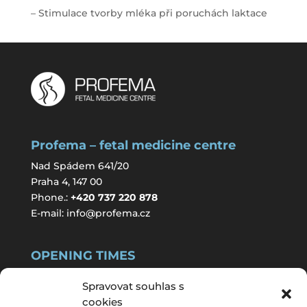
– Stimulace tvorby mléka při poruchách laktace
Profema – fetal medicine centre
Nad Spádem 641/20
Praha 4, 147 00
Phone.:
+420 737 220 878
E-mail:
info@profema.cz
OPENING TIMES
(
by appointment only
)
Spravovat souhlas s
cookies
Monday:
8:00-16:00