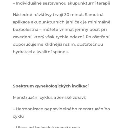
– Individuálně sestavenou akupunkturní terapii
Následné návštěvy trvají 30 minut. Samotná
aplikace akupunkturních jehliček je minimálně
bezbolestná – můžete vnímat jemný pocit při
zavedení, který však rychle odezní. Po ošetření
doporučujeme klidnější režim, dostatečnou
hydrataci a kvalitní spánek.
Spektrum gynekologických indikací
Menstruační cyklus a ženské zdraví:
– Harmonizace nepravidelného menstruačního
cyklu
– Úleva od bolestivé menstruace