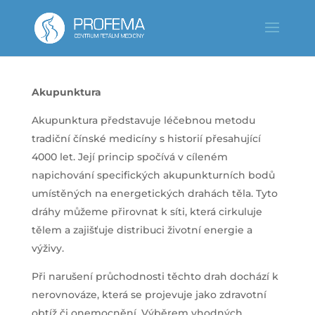
Akupunktura
Akupunktura představuje léčebnou metodu
tradiční čínské medicíny s historií přesahující
4000 let. Její princip spočívá v cíleném
napichování specifických akupunkturních bodů
umístěných na energetických drahách těla. Tyto
dráhy můžeme přirovnat k síti, která cirkuluje
tělem a zajišťuje distribuci životní energie a
výživy.
Při narušení průchodnosti těchto drah dochází k
nerovnováze, která se projevuje jako zdravotní
obtíž či onemocnění. Výběrem vhodných