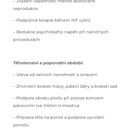
– Zvýšení úspěšnosti metod asistované
reprodukce
– Podpůrná terapie během IVF cyklů
– Redukce psychického napětí při náročných
procedurách
Těhotenství a poporodní období:
– Úleva od ranních nevolností a zvracení
– Zmírnění bolestí hlavy, pálení žáhy a bolestí zad
– Podpora obratu plodu při poloze koncem
pánevním (ve třetím trimestru)
– Příprava těla na porod a podpora vyvolání
porodu