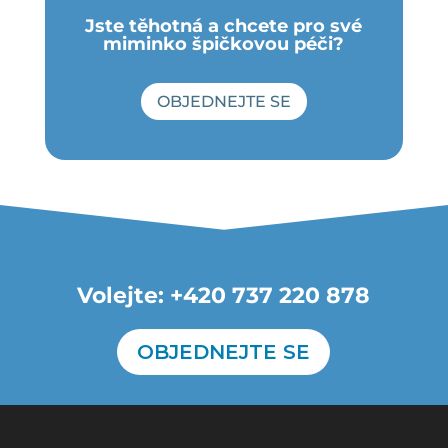
Jste těhotná a chcete pro své
miminko špičkovou péči?
OBJEDNEJTE SE
Volejte: +420 737 220 878
OBJEDNEJTE SE