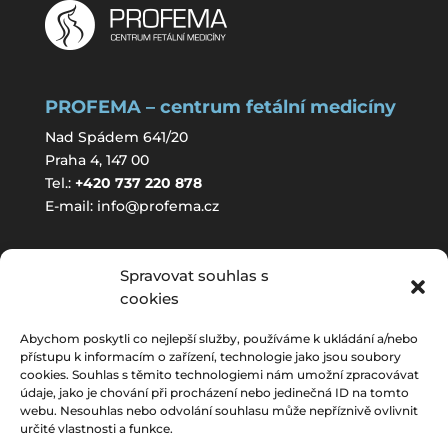
PROFEMA – centrum fetální medicíny
Nad Spádem 641/20
Praha 4, 147 00
Tel.:
+420 737 220 878
E-mail:
info@profema.cz
ORDINAČNÍ DOBA
Spravovat souhlas s
cookies
(pouze pro objednané pacientky)
Pondělí:
8:00-16:00
Abychom poskytli co nejlepší služby, používáme k ukládání a/nebo
přístupu k informacím o zařízení, technologie jako jsou soubory
Úterý:
7:00-16:30
cookies. Souhlas s těmito technologiemi nám umožní zpracovávat
Středa:
8:00-15:00
údaje, jako je chování při procházení nebo jedinečná ID na tomto
webu. Nesouhlas nebo odvolání souhlasu může nepříznivě ovlivnit
Čtvrtek:
7:00-14:00
určité vlastnosti a funkce.