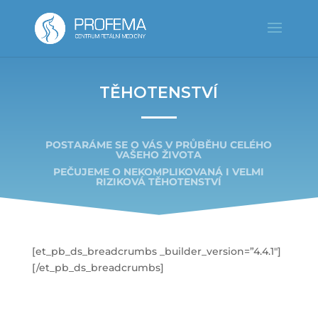
TĚHOTENSTVÍ
POSTARÁME SE O VÁS V PRŮBĚHU CELÉHO
VAŠEHO ŽIVOTA
PEČUJEME O NEKOMPLIKOVANÁ I VELMI
RIZIKOVÁ TĚHOTENSTVÍ
[et_pb_ds_breadcrumbs _builder_version=”4.4.1″]
[/et_pb_ds_breadcrumbs]