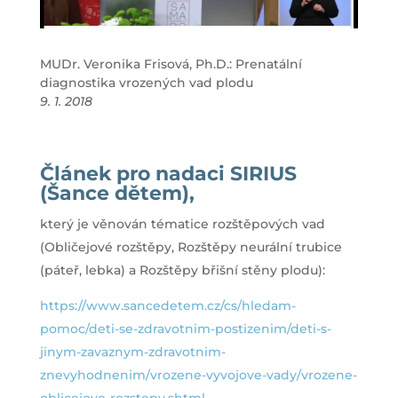
MUDr. Veronika Frisová, Ph.D.: Prenatální
diagnostika vrozených vad plodu
9. 1. 2018
Článek pro nadaci SIRIUS
(Šance dětem),
který je věnován tématice rozštěpových vad
(Obličejové rozštěpy, Rozštěpy neurální trubice
(páteř, lebka) a Rozštěpy břišní stěny plodu):
https://www.sancedetem.cz/cs/hledam-
pomoc/deti-se-zdravotnim-postizenim/deti-s-
jinym-zavaznym-zdravotnim-
znevyhodnenim/vrozene-vyvojove-vady/vrozene-
oblicejove-rozstepy.shtml