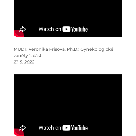
MUDr. Veronika Frisová, Ph.D.: Gynekologické
záněty 1. část
21. 5. 2022