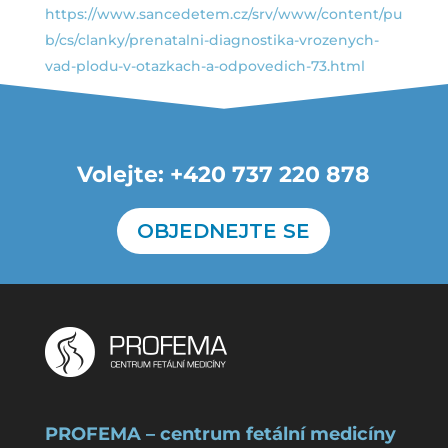
https://www.sancedetem.cz/srv/www/content/pu
b/cs/clanky/prenatalni-diagnostika-vrozenych-
vad-plodu-v-otazkach-a-odpovedich-73.html
Volejte: +420 737 220 878
OBJEDNEJTE SE
PROFEMA – centrum fetální medicíny