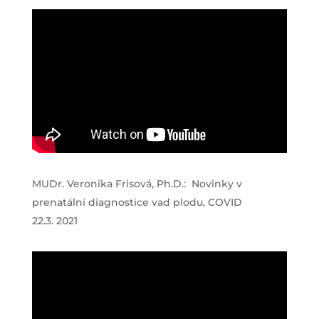
MUDr. Veronika Frisová, Ph.D.: Novinky v
prenatální diagnostice vad plodu, COVID
22.3. 2021