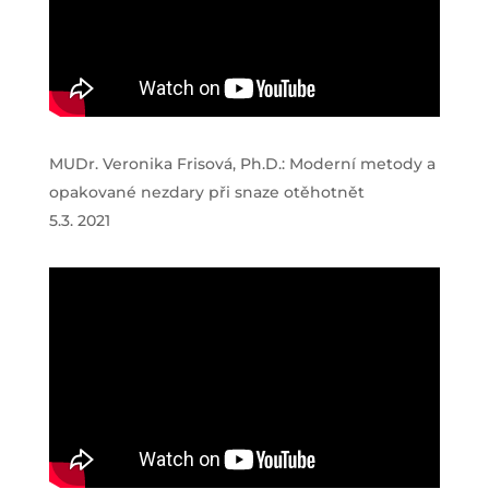
MUDr. Veronika Frisová, Ph.D.: Moderní metody a
opakované nezdary při snaze otěhotnět
5.3. 2021