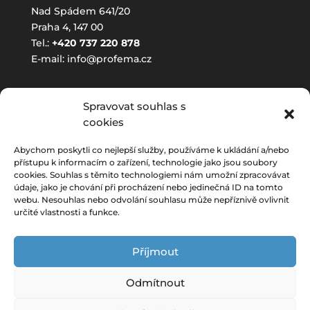
Nad Spádem 641/20
Praha 4, 147 00
Tel.:
+420 737 220 878
E-mail:
info@profema.cz
ORDINAČNÍ DOBA
Spravovat souhlas s
cookies
(pouze pro objednané pacientky)
Pondělí:
8:00-16:00
Abychom poskytli co nejlepší služby, používáme k ukládání a/nebo
přístupu k informacím o zařízení, technologie jako jsou soubory
Úterý:
7:00-16:30
cookies. Souhlas s těmito technologiemi nám umožní zpracovávat
Středa:
8:00-15:00
údaje, jako je chování při procházení nebo jedinečná ID na tomto
webu. Nesouhlas nebo odvolání souhlasu může nepříznivě ovlivnit
Čtvrtek:
7:00-14:00
určité vlastnosti a funkce.
Pátek:
8:00 – 10:00
Příjmout
Odmítnout