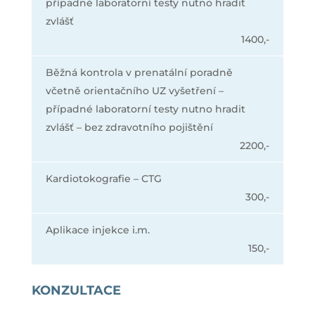
případné laboratorní testy nutno hradit
zvlášť
1400,-
Běžná kontrola v prenatální poradně
včetně orientačního UZ vyšetření –
případné laboratorní testy nutno hradit
zvlášť – bez zdravotního pojištění
2200,-
Kardiotokografie – CTG
300,-
Aplikace injekce i.m.
150,-
KONZULTACE