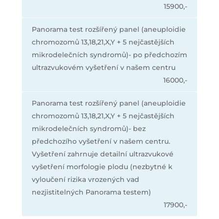
15900,-
Panorama test rozšířený panel (aneuploidie
chromozomů 13,18,21,X,Y + 5 nejčastějších
mikrodelečních syndromů)- po předchozím
ultrazvukovém vyšetření v našem centru
16000,-
Panorama test rozšířený panel (aneuploidie
chromozomů 13,18,21,X,Y + 5 nejčastějších
mikrodelečních syndromů)- bez
předchozího vyšetření v našem centru.
Vyšetření zahrnuje detailní ultrazvukové
vyšetření morfologie plodu (nezbytné k
vyloučení rizika vrozených vad
nezjistitelných Panorama testem)
17900,-