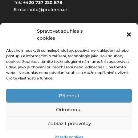
Tel.:
+420 737 220 878
E-mail:
info@profema.cz
ORDINAČNÍ DOBA
Spravovat souhlas s
cookies
(pouze pro objednané pacientky)
Pondělí:
8:00-16:00
Abychom poskytli co nejlepší služby, používáme k ukládání a/nebo
přístupu k informacím o zařízení, technologie jako jsou soubory
Úterý:
7:00-16:30
cookies. Souhlas s těmito technologiemi nám umožní zpracovávat
Středa:
8:00-15:00
údaje, jako je chování při procházení nebo jedinečná ID na tomto
webu. Nesouhlas nebo odvolání souhlasu může nepříznivě ovlivnit
Čtvrtek:
7:00-14:00
určité vlastnosti a funkce.
Pátek:
8:00 – 10:00
Příjmout
Odmítnout
Zobrazit předvolby
Tvorba webových stránek
- COMPLETEstudio
Zásady cookies