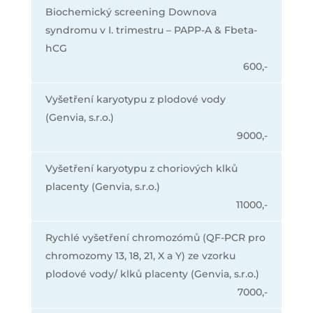
Biochemický screening Downova
syndromu v I. trimestru – PAPP-A & Fbeta-
hCG
600,-
Vyšetření karyotypu z plodové vody
(Genvia, s.r.o.)
9000,-
Vyšetření karyotypu z choriových klků
placenty (Genvia, s.r.o.)
11000,-
Rychlé vyšetření chromozómů (QF-PCR pro
chromozomy 13, 18, 21, X a Y) ze vzorku
plodové vody/ klků placenty (Genvia, s.r.o.)
7000,-