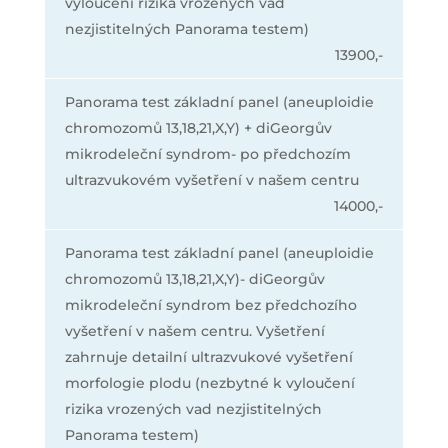
vyloučení rizika vrozených vad
nezjistitelných Panorama testem)
13900,-
Panorama test základní panel (aneuploidie
chromozomů 13,18,21,X,Y) + diGeorgův
mikrodeleční syndrom- po předchozím
ultrazvukovém vyšetření v našem centru
14000,-
Panorama test základní panel (aneuploidie
chromozomů 13,18,21,X,Y)- diGeorgův
mikrodeleční syndrom bez předchozího
vyšetření v našem centru. Vyšetření
zahrnuje detailní ultrazvukové vyšetření
morfologie plodu (nezbytné k vyloučení
rizika vrozených vad nezjistitelných
Panorama testem)